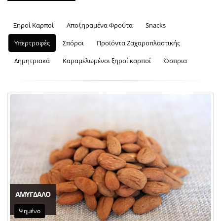
Ξηροί Καρποί
Αποξηραμένα Φρούτα
Snacks
Υπερτροφές
Σπόροι
Προϊόντα Ζαχαροπλαστικής
Δημητριακά
Καραμελωμένοι ξηροί καρποί
Όσπρια
ΑΜΥΓΔΑΛΟ
Ψημένο